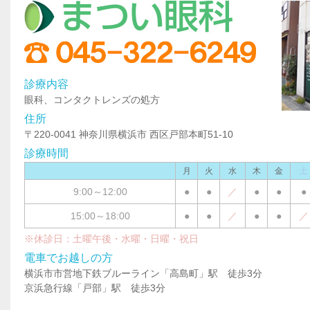
診療内容
眼科、コンタクトレンズの処方
住所
〒220-0041 神奈川県横浜市 西区戸部本町51-10
診療時間
月
火
水
木
金
土
9:00～12:00
●
●
／
●
●
●
15:00～18:00
●
●
／
●
●
／
※休診日：土曜午後・水曜・日曜・祝日
電車でお越しの方
横浜市市営地下鉄ブルーライン「高島町」駅 徒歩3分
京浜急行線「戸部」駅 徒歩3分