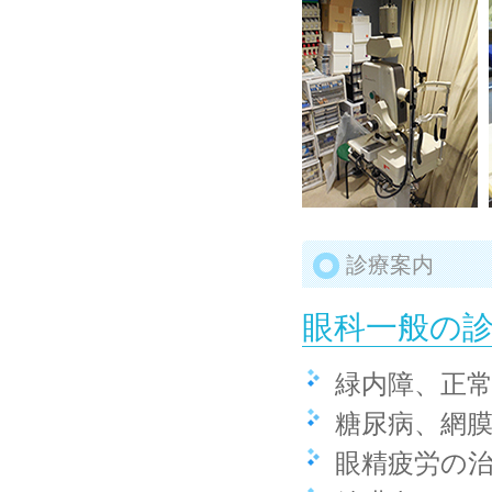
診療案内
眼科一般の
緑内障、正
糖尿病、網
眼精疲労の