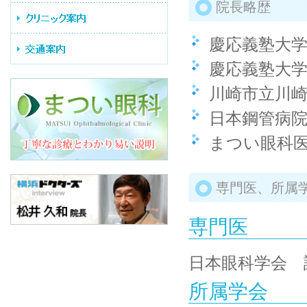
院長略歴
慶応義塾大
慶応義塾大
川崎市立川
日本鋼管病
まつい眼科
専門医、所属
専門医
日本眼科学会 
所属学会