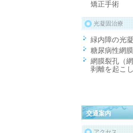
矯正手術
光凝固治療
緑内障の光
糖尿病性網
網膜裂孔（
剥離を起こ
交通案内
アクセス